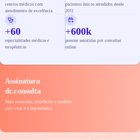
centros médicos com
pacientes únicos atendidos desde
atendimento de excelência
2011
+
60
+
600
k
especialidades médicas e
pessoas assistidas por consultas
terapêuticas
online
Assinatura
dr.consulta
Mais economia, benefícios e cuidado
para você e 4 dependentes