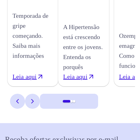
Temporada de
gripe
A Hipertensão
começando.
Ozempic
está crescendo
Saiba mais
emagrec
entre os jovens.
informações
Como
Entenda os
funcion
porquês
Leia aqui
Leia aqui
Leia aq
Receba ofertas exclusivas por e-mail