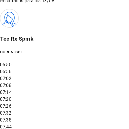
Resultados para dia
13/08
Tec Rx Spmk
COREN-SP 0
06:50
06:56
07:02
07:08
07:14
07:20
07:26
07:32
07:38
07:44