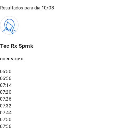
Resultados para dia
10/08
Tec Rx Spmk
COREN-SP 0
06:50
06:56
07:14
07:20
07:26
07:32
07:44
07:50
07:56