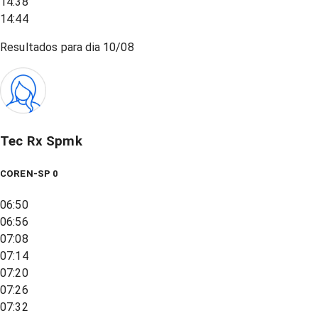
14:38
14:44
Resultados para dia
10/08
Tec Rx Spmk
COREN-SP 0
06:50
06:56
07:08
07:14
07:20
07:26
07:32