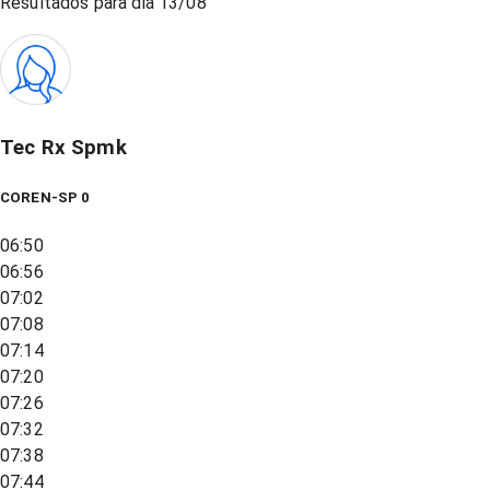
Resultados para dia
13/08
Tec Rx Spmk
COREN-SP 0
06:50
06:56
07:02
07:08
07:14
07:20
07:26
07:32
07:38
07:44