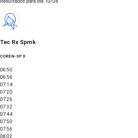
Resultados para dia
10/08
Tec Rx Spmk
COREN-SP 0
06:50
06:56
07:14
07:20
07:26
07:32
07:44
07:50
07:56
08:02