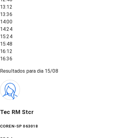
13:12
13:36
14:00
14:24
15:24
15:48
16:12
16:36
Resultados para dia
15/08
Tec RM Stcr
COREN-SP 063018