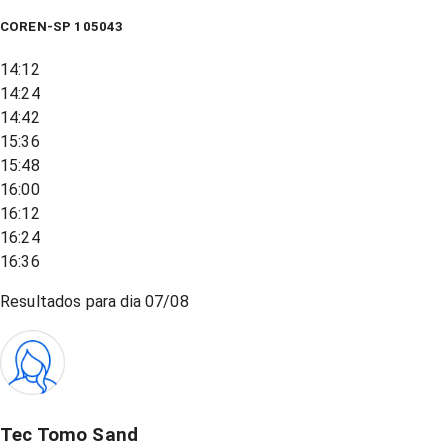
COREN-SP 105043
14:12
14:24
14:42
15:36
15:48
16:00
16:12
16:24
16:36
Resultados para dia
07/08
Tec Tomo Sand