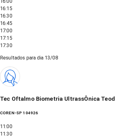
16:00
16:15
16:30
16:45
17:00
17:15
17:30
Resultados para dia
13/08
Tec Oftalmo Biometria UltrassÔnica Teod
COREN-SP 104926
11:00
11:30