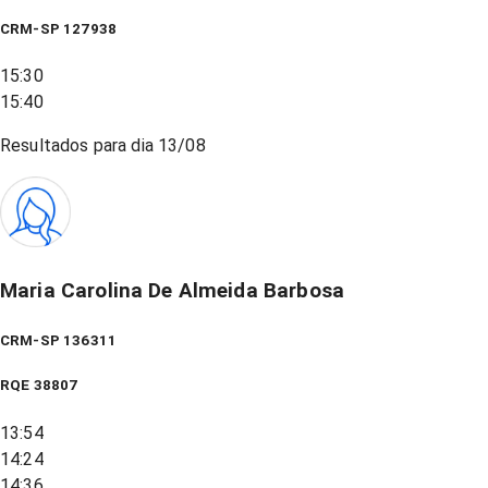
CRM-SP 127938
15:30
15:40
Resultados para dia
13/08
Maria Carolina De Almeida Barbosa
CRM-SP 136311
RQE
38807
13:54
14:24
14:36