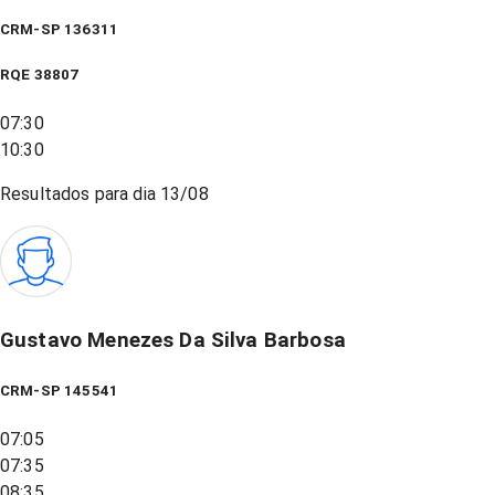
CRM-SP 136311
RQE
38807
07:30
10:30
Resultados para dia
13/08
Gustavo Menezes Da Silva Barbosa
CRM-SP 145541
07:05
07:35
08:35