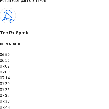
Resultados para dia
13/08
Tec Rx Spmk
COREN-SP 0
06:50
06:56
07:02
07:08
07:14
07:20
07:26
07:32
07:38
07:44