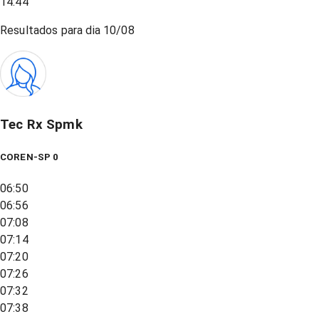
14:44
Resultados para dia
10/08
Tec Rx Spmk
COREN-SP 0
06:50
06:56
07:08
07:14
07:20
07:26
07:32
07:38