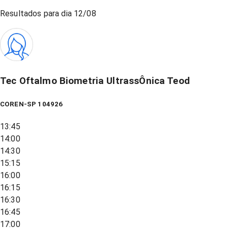
Resultados para dia
12/08
Tec Oftalmo Biometria UltrassÔnica Teod
COREN-SP 104926
13:45
14:00
14:30
15:15
16:00
16:15
16:30
16:45
17:00