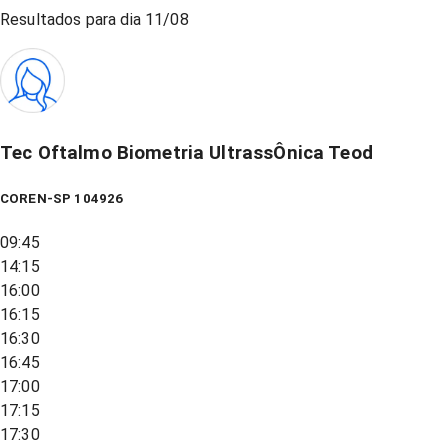
Resultados para dia
11/08
Tec Oftalmo Biometria UltrassÔnica Teod
COREN-SP 104926
09:45
14:15
16:00
16:15
16:30
16:45
17:00
17:15
17:30