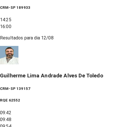
CRM-SP 189933
14:25
16:00
Resultados para dia
12/08
Guilherme Lima Andrade Alves De Toledo
CRM-SP 139157
RQE
62552
09:42
09:48
09:54