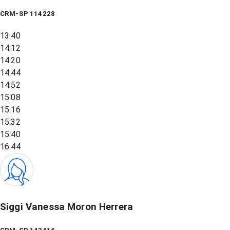
CRM-SP 114228
13:40
14:12
14:20
14:44
14:52
15:08
15:16
15:32
15:40
16:44
Siggi Vanessa Moron Herrera