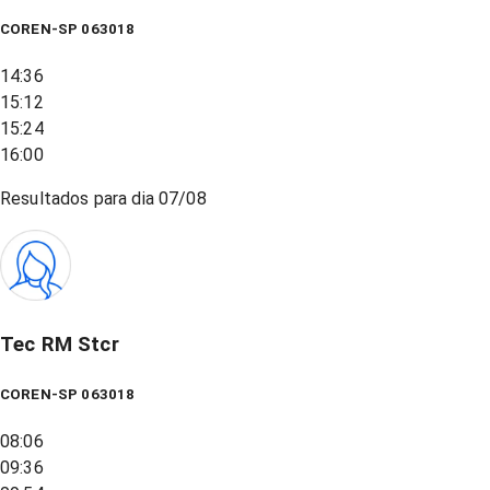
COREN-SP 063018
14:36
15:12
15:24
16:00
Resultados para dia
07/08
Tec RM Stcr
COREN-SP 063018
08:06
09:36