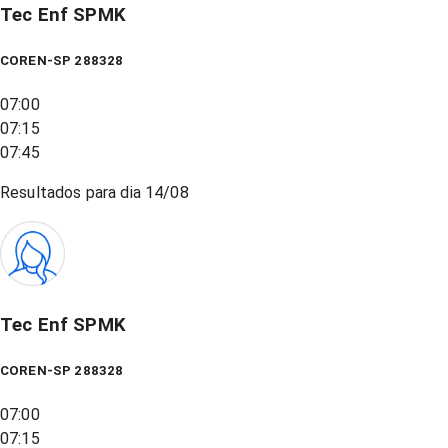
Tec Enf SPMK
COREN-SP 288328
07:00
07:15
07:45
Resultados para dia
14/08
Tec Enf SPMK
COREN-SP 288328
07:00
07:15