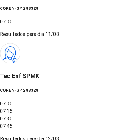
COREN-SP 288328
07:00
Resultados para dia
11/08
Tec Enf SPMK
COREN-SP 288328
07:00
07:15
07:30
07:45
Resultados para dia
12/08