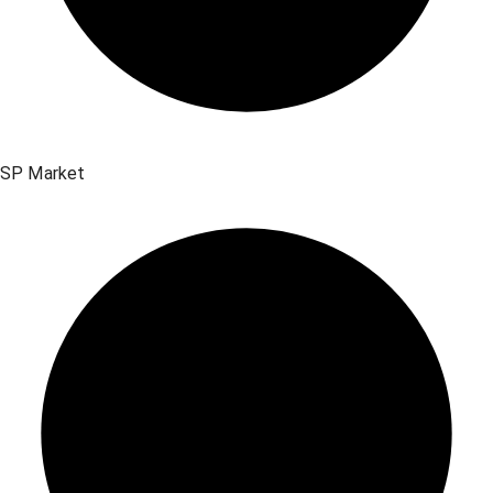
SP Market