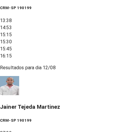
CRM-SP 190199
13:38
14:53
15:15
15:30
15:45
16:15
Resultados para dia
12/08
Jainer Tejeda Martinez
CRM-SP 190199