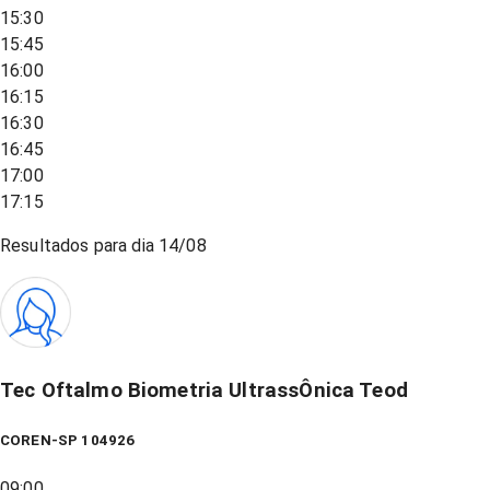
15:30
15:45
16:00
16:15
16:30
16:45
17:00
17:15
Resultados para dia
14/08
Tec Oftalmo Biometria UltrassÔnica Teod
COREN-SP 104926
09:00