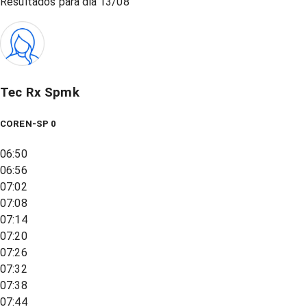
Resultados para dia
13/08
Tec Rx Spmk
COREN-SP 0
06:50
06:56
07:02
07:08
07:14
07:20
07:26
07:32
07:38
07:44