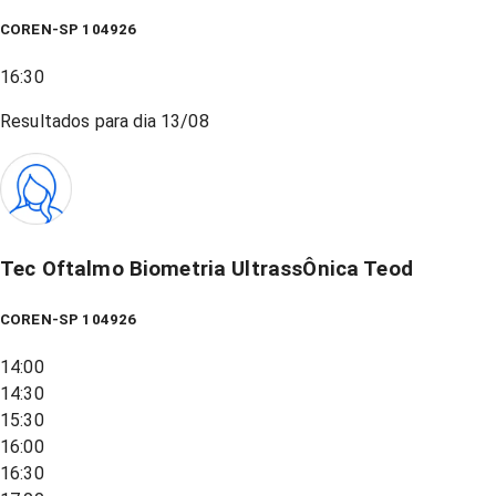
COREN-SP 104926
16:30
Resultados para dia
13/08
Tec Oftalmo Biometria UltrassÔnica Teod
COREN-SP 104926
14:00
14:30
15:30
16:00
16:30