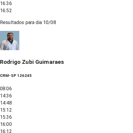
16:36
16:52
Resultados para dia
10/08
Rodrigo Zubi Guimaraes
CRM-SP 126245
08:06
14:36
14:48
15:12
15:36
16:00
16:12