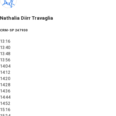
Nathalia Diirr Travaglia
CRM-SP 247930
13:16
13:40
13:48
13:56
14:04
14:12
14:20
14:28
14:36
14:44
14:52
15:16
15:24