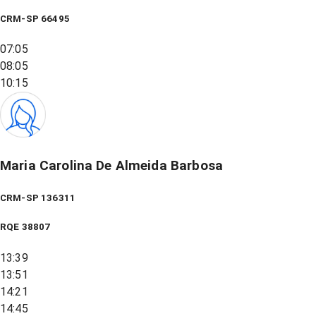
CRM-SP 66495
07:05
08:05
10:15
Maria Carolina De Almeida Barbosa
CRM-SP 136311
RQE
38807
13:39
13:51
14:21
14:45