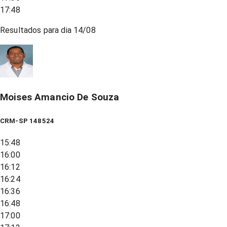
17:48
Resultados para dia
14/08
Moises Amancio De Souza
CRM-SP 148524
15:48
16:00
16:12
16:24
16:36
16:48
17:00