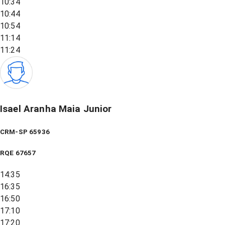
10:34
10:44
10:54
11:14
11:24
Isael Aranha Maia Junior
CRM-SP 65936
RQE
67657
14:35
16:35
16:50
17:10
17:20