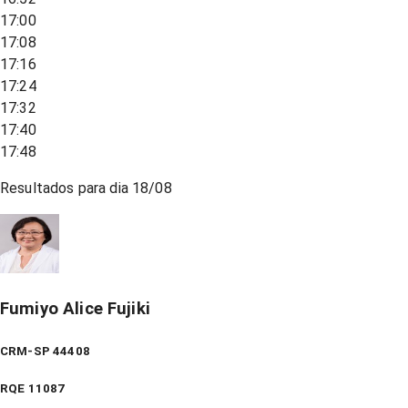
17:00
17:08
17:16
17:24
17:32
17:40
17:48
Resultados para dia
18/08
Fumiyo Alice Fujiki
CRM-SP 44408
RQE
11087