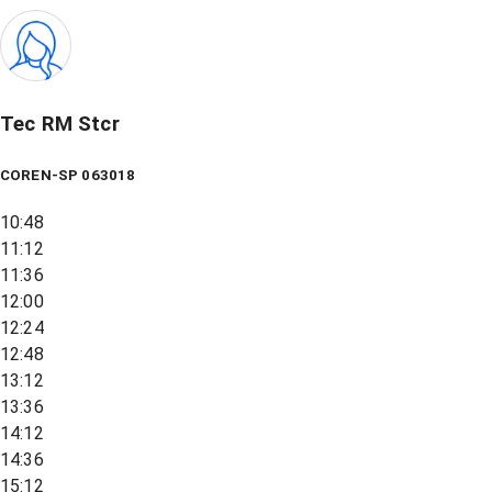
Tec RM Stcr
COREN-SP 063018
10:48
11:12
11:36
12:00
12:24
12:48
13:12
13:36
14:12
14:36
15:12