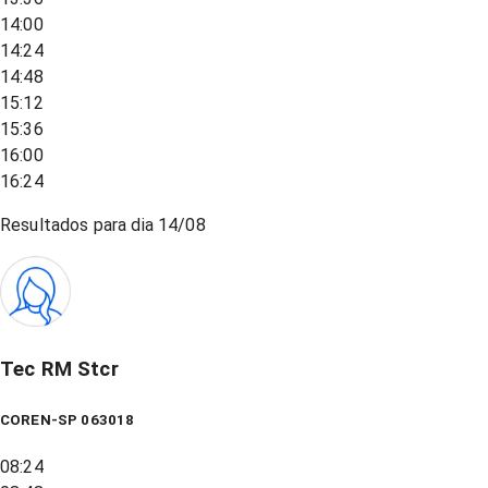
14:00
14:24
14:48
15:12
15:36
16:00
16:24
Resultados para dia
14/08
Tec RM Stcr
COREN-SP 063018
08:24