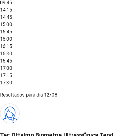
09:45
14:15
14:45
15:00
15:45
16:00
16:15
16:30
16:45
17:00
17:15
17:30
Resultados para dia
12/08
Tec Oftalmo Biometria UltrassÔnica Teod