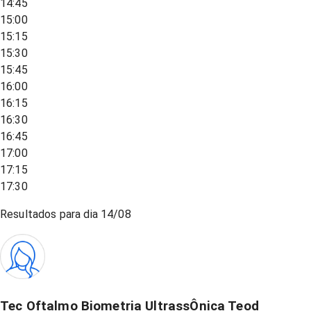
14:45
15:00
15:15
15:30
15:45
16:00
16:15
16:30
16:45
17:00
17:15
17:30
Resultados para dia
14/08
Tec Oftalmo Biometria UltrassÔnica Teod