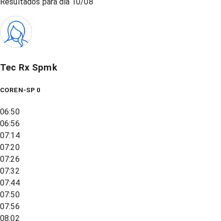
Resultados para dia
10/08
Tec Rx Spmk
COREN-SP 0
06:50
06:56
07:14
07:20
07:26
07:32
07:44
07:50
07:56
08:02