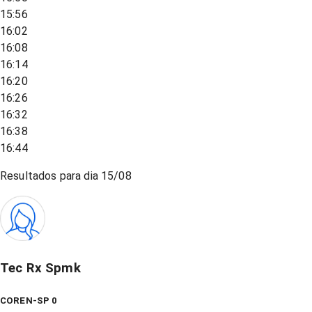
15:56
16:02
16:08
16:14
16:20
16:26
16:32
16:38
16:44
Resultados para dia
15/08
Tec Rx Spmk
COREN-SP 0