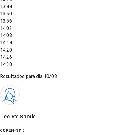
13:44
13:50
13:56
14:02
14:08
14:14
14:20
14:26
14:38
Resultados para dia
10/08
Tec Rx Spmk
COREN-SP 0