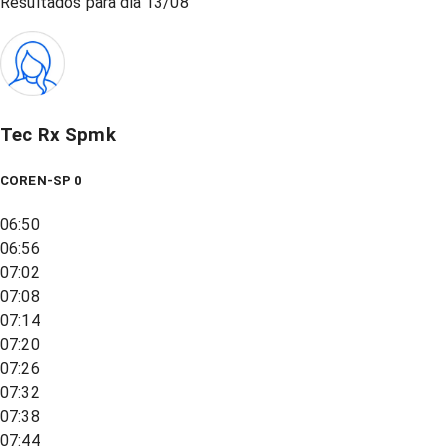
Resultados para dia
13/08
Tec Rx Spmk
COREN-SP 0
06:50
06:56
07:02
07:08
07:14
07:20
07:26
07:32
07:38
07:44