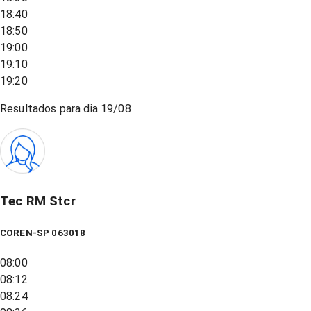
18:40
18:50
19:00
19:10
19:20
Resultados para dia
19/08
Tec RM Stcr
COREN-SP 063018
08:00
08:12
08:24