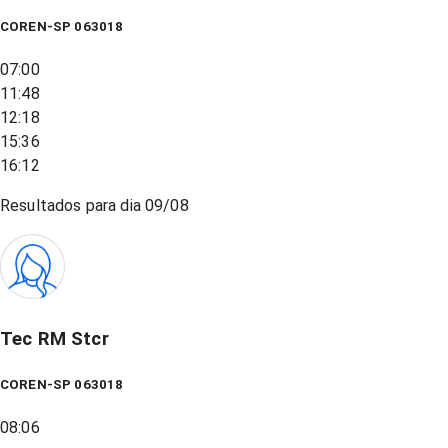
COREN-SP 063018
07:00
11:48
12:18
15:36
16:12
Resultados para dia
09/08
Tec RM Stcr
COREN-SP 063018
08:06