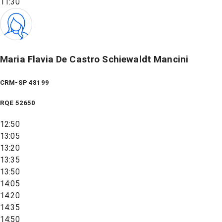
11:30
Maria Flavia De Castro Schiewaldt Mancini
CRM-SP 48199
RQE
52650
12:50
13:05
13:20
13:35
13:50
14:05
14:20
14:35
14:50