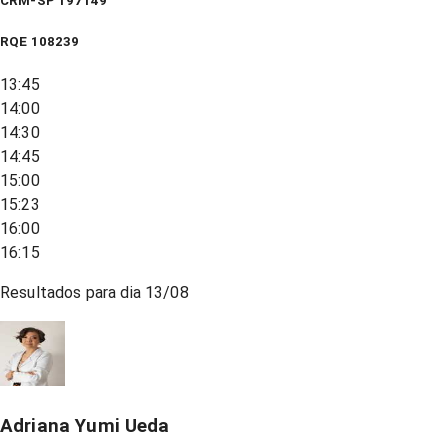
CRM-SP 197149
RQE
108239
13:45
14:00
14:30
14:45
15:00
15:23
16:00
16:15
Resultados para dia
13/08
Adriana Yumi Ueda