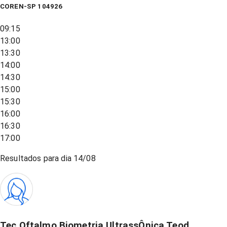
COREN-SP 104926
09:15
13:00
13:30
14:00
14:30
15:00
15:30
16:00
16:30
17:00
Resultados para dia
14/08
Tec Oftalmo Biometria UltrassÔnica Teod