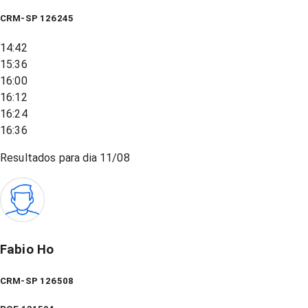
CRM-SP 126245
14:42
15:36
16:00
16:12
16:24
16:36
Resultados para dia
11/08
Fabio Ho
CRM-SP 126508