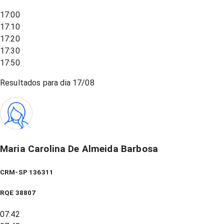
17:00
17:10
17:20
17:30
17:50
Resultados para dia
17/08
Maria Carolina De Almeida Barbosa
CRM-SP 136311
RQE
38807
07:42