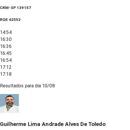
CRM-SP 139157
RQE
62552
14:54
16:30
16:36
16:45
16:54
17:12
17:18
Resultados para dia
10/08
Guilherme Lima Andrade Alves De Toledo