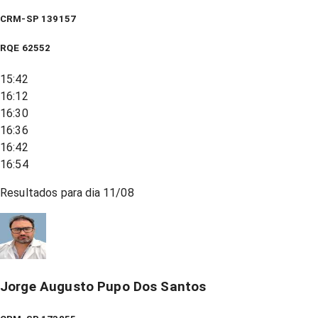
CRM-SP 139157
RQE
62552
15:42
16:12
16:30
16:36
16:42
16:54
Resultados para dia
11/08
Jorge Augusto Pupo Dos Santos