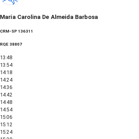
Maria Carolina De Almeida Barbosa
CRM-SP 136311
RQE
38807
13:48
13:54
14:18
14:24
14:36
14:42
14:48
14:54
15:06
15:12
15:24