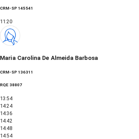
CRM-SP 145541
11:20
Maria Carolina De Almeida Barbosa
CRM-SP 136311
RQE
38807
13:54
14:24
14:36
14:42
14:48
14:54