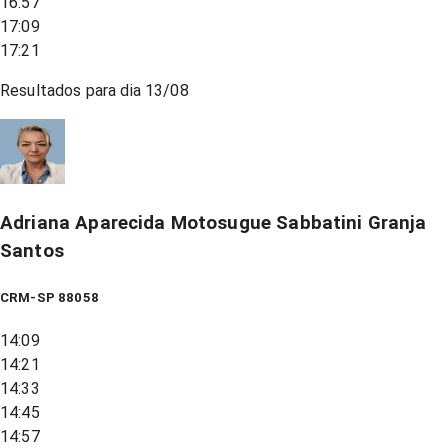
16:57
17:09
17:21
Resultados para dia
13/08
Adriana Aparecida Motosugue Sabbatini Granja
Santos
CRM-SP 88058
14:09
14:21
14:33
14:45
14:57