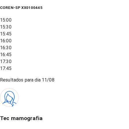
COREN-SP XX0100445
15:00
15:30
15:45
16:00
16:30
16:45
17:30
17:45
Resultados para dia
11/08
Tec mamografia