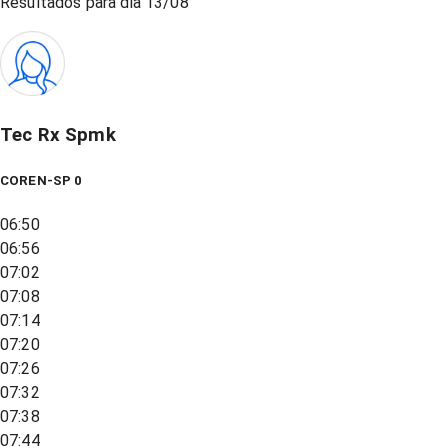
Resultados para dia
13/08
Tec Rx Spmk
COREN-SP 0
06:50
06:56
07:02
07:08
07:14
07:20
07:26
07:32
07:38
07:44