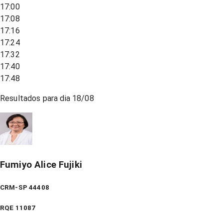
17:00
17:08
17:16
17:24
17:32
17:40
17:48
Resultados para dia
18/08
Fumiyo Alice Fujiki
CRM-SP 44408
RQE
11087