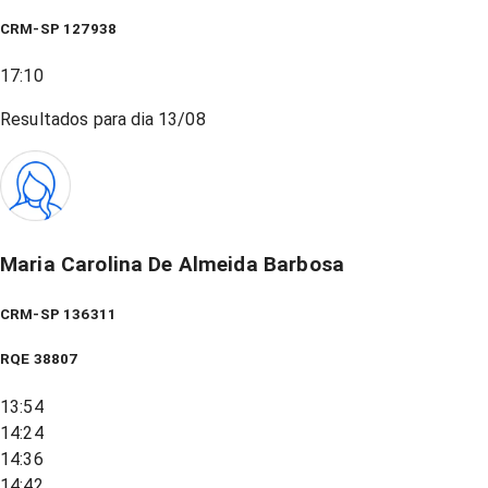
CRM-SP 127938
17:10
Resultados para dia
13/08
Maria Carolina De Almeida Barbosa
CRM-SP 136311
RQE
38807
13:54
14:24
14:36
14:42