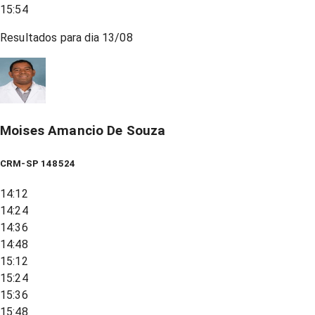
15:54
Resultados para dia
13/08
Moises Amancio De Souza
CRM-SP 148524
14:12
14:24
14:36
14:48
15:12
15:24
15:36
15:48