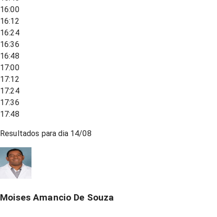
16:00
16:12
16:24
16:36
16:48
17:00
17:12
17:24
17:36
17:48
Resultados para dia
14/08
Moises Amancio De Souza