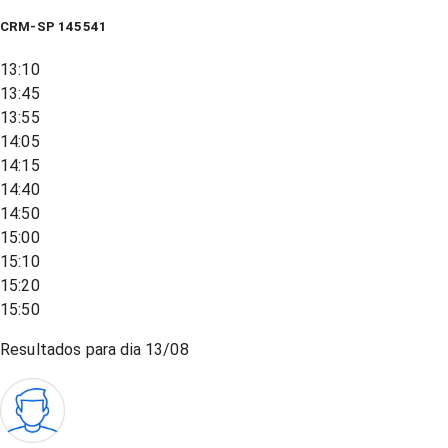
CRM-SP 145541
13:10
13:45
13:55
14:05
14:15
14:40
14:50
15:00
15:10
15:20
15:50
Resultados para dia
13/08